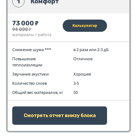
1
Комфорт
73 000
₽
Калькулятор
94 000
₽
материалы + работа
Снижение шума ***
в 2 раза или 2-3 дБ
Повышение
Отличное
теплоизоляции
Звучание акустики
Хорошее
Количество слоев
3-5
Общий вес материалов, кг
50
Смотреть отчет внизу блока