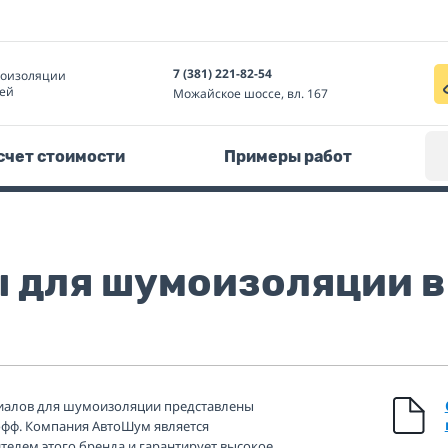
7 (381) 221-82-54
моизоляции
ей
Можайское шоссе, вл. 167
счет стоимости
Примеры работ
 для шумоизоляции в
риалов для шумоизоляции представлены
фф. Компания АвтоШум является
елем этого бренда и гарантирует высокое