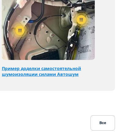
Пример доделки самостоятельной
шумоизоляции силами Автошум
Все