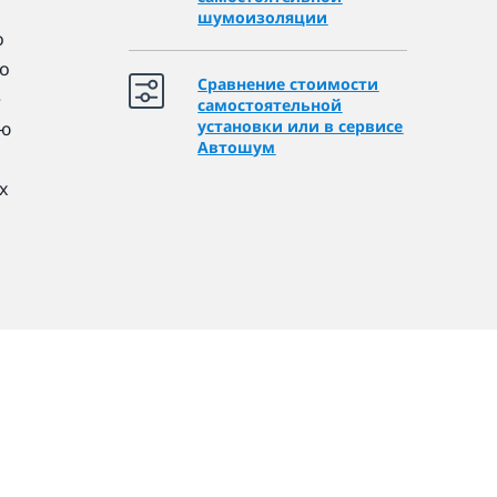
шумоизоляции
о
по
Сравнение стоимости
е
самостоятельной
установки или в сервисе
ую
Автошум
х