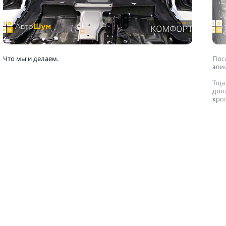
Что мы и делаем.
Пос
эле
Тща
долж
кро