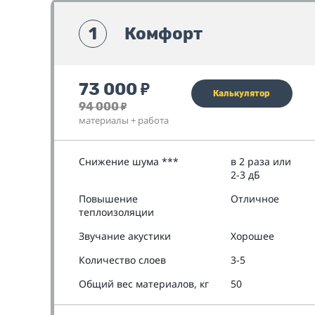
1
Комфорт
73 000
₽
Калькулятор
94 000
₽
материалы + работа
Снижение шума ***
в 2 раза или
2-3 дБ
Повышение
Отличное
теплоизоляции
Звучание акустики
Хорошее
Количество слоев
3-5
Общий вес материалов, кг
50