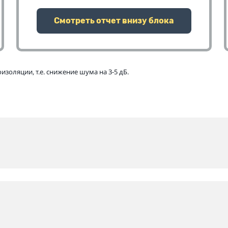
Смотреть отчет внизу блока
золяции, т.е. снижение шума на 3-5 дБ.