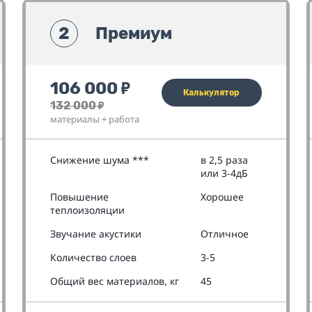
2
Премиум
106 000
₽
Калькулятор
132 000
₽
материалы + работа
Снижение шума ***
в 2,5 раза
или 3-4дБ
Повышение
Хорошее
теплоизоляции
Звучание акустики
Отличное
Количество слоев
3-5
Общий вес материалов, кг
45