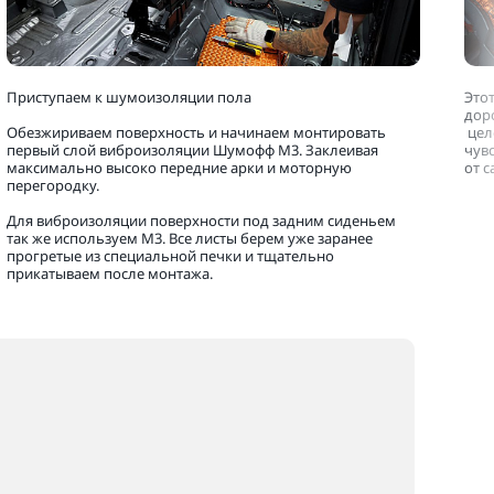
Приступаем к шумоизоляции пола
Это
дор
Обезжириваем поверхность и начинаем монтировать
цел
первый слой виброизоляции Шумофф М3. Заклеивая
чув
максимально высоко передние арки и моторную
от 
перегородку.
Для виброизоляции поверхности под задним сиденьем
так же используем М3. Все листы берем уже заранее
прогретые из специальной печки и тщательно
прикатываем после монтажа.