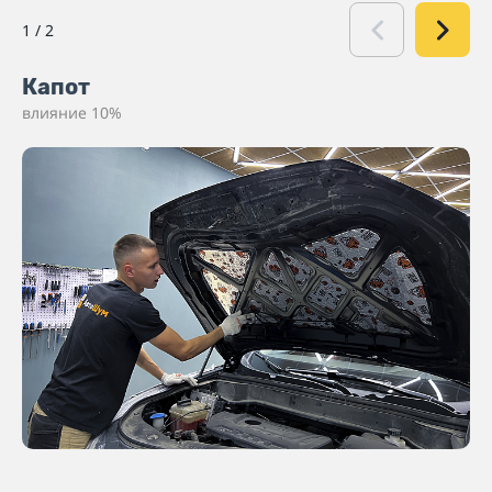
1
/
2
Капот
влияние 10%