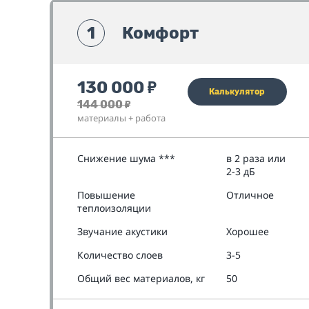
1
Комфорт
130 000
₽
Калькулятор
144 000
₽
материалы + работа
Снижение шума ***
в 2 раза или
2-3 дБ
Повышение
Отличное
теплоизоляции
Звучание акустики
Хорошее
Количество слоев
3-5
Общий вес материалов, кг
50