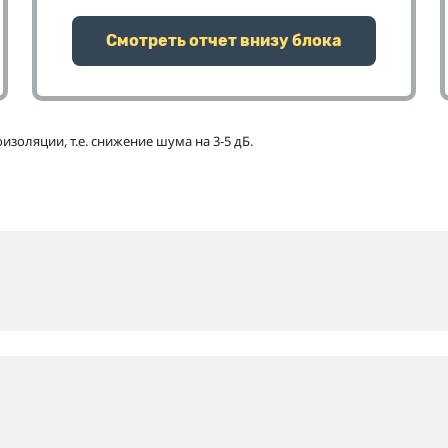
Смотреть отчет внизу блока
золяции, т.е. снижение шума на 3-5 дБ.