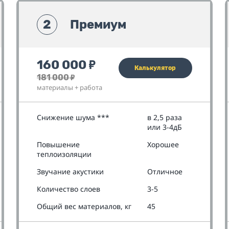
2
Премиум
160 000
₽
Калькулятор
181 000
₽
материалы + работа
Снижение шума ***
в 2,5 раза
или 3-4дБ
Повышение
Хорошее
теплоизоляции
Звучание акустики
Отличное
Количество слоев
3-5
Общий вес материалов, кг
45