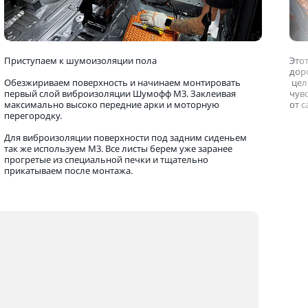
Приступаем к шумоизоляции пола
Это
дор
Обезжириваем поверхность и начинаем монтировать
цел
первый слой виброизоляции Шумофф М3. Заклеивая
чув
максимально высоко передние арки и моторную
от 
перегородку.
Для виброизоляции поверхности под задним сиденьем
так же используем М3. Все листы берем уже заранее
прогретые из специальной печки и тщательно
прикатываем после монтажа.