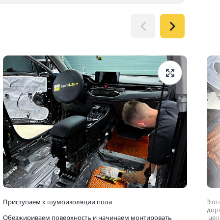
Приступаем к шумоизоляции пола
Это
дор
Обезжириваем поверхность и начинаем монтировать
цел