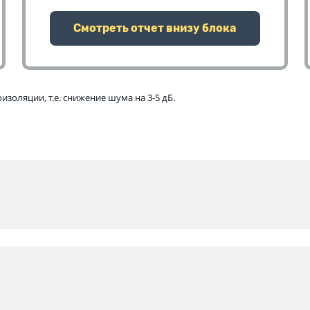
Смотреть отчет внизу блока
золяции, т.е. снижение шума на 3-5 дБ.