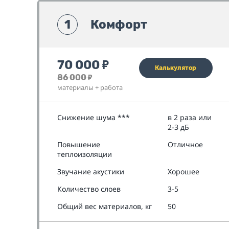
1
Комфорт
70 000
₽
Калькулятор
86 000
₽
материалы + работа
Снижение шума ***
в 2 раза или
2-3 дБ
Повышение
Отличное
теплоизоляции
Звучание акустики
Хорошее
Количество слоев
3-5
Общий вес материалов, кг
50